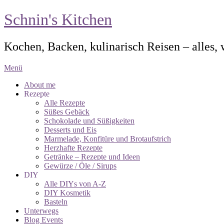
Schnin's Kitchen
Kochen, Backen, kulinarisch Reisen – alles,
Menü
About me
Rezepte
Alle Rezepte
Süßes Gebäck
Schokolade und Süßigkeiten
Desserts und Eis
Marmelade, Konfitüre und Brotaufstrich
Herzhafte Rezepte
Getränke – Rezepte und Ideen
Gewürze / Öle / Sirups
DIY
Alle DIYs von A-Z
DIY Kosmetik
Basteln
Unterwegs
Blog Events