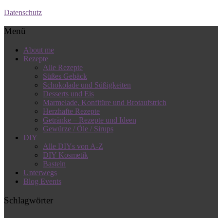
Datenschutz
Menü
About me
Rezepte
Alle Rezepte
Süßes Gebäck
Schokolade und Süßigkeiten
Desserts und Eis
Marmelade, Konfitüre und Brotaufstrich
Herzhafte Rezepte
Getränke – Rezepte und Ideen
Gewürze / Öle / Sirups
DIY
Alle DIYs von A-Z
DIY Kosmetik
Basteln
Unterwegs
Blog Events
Schlagwörter