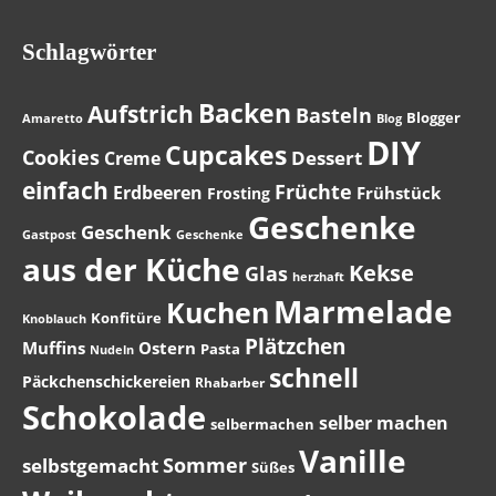
Schlagwörter
Backen
Aufstrich
Basteln
Blogger
Amaretto
Blog
DIY
Cupcakes
Cookies
Dessert
Creme
einfach
Früchte
Erdbeeren
Frühstück
Frosting
Geschenke
Geschenk
Gastpost
Geschenke
aus der Küche
Kekse
Glas
herzhaft
Marmelade
Kuchen
Konfitüre
Knoblauch
Plätzchen
Muffins
Ostern
Pasta
Nudeln
schnell
Päckchenschickereien
Rhabarber
Schokolade
selber machen
selbermachen
Vanille
Sommer
selbstgemacht
Süßes