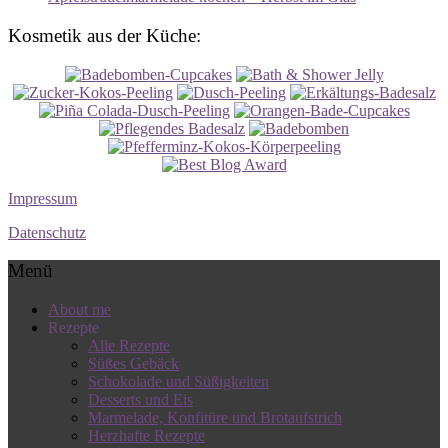
Kosmetik aus der Küche:
Impressum
Datenschutz
Menü
About me
Rezepte
Alle Rezepte
Süßes Gebäck
Schokolade und Süßigkeiten
Desserts und Eis
Marmelade, Konfitüre und Brotaufstrich
Herzhafte Rezepte