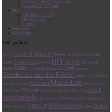
Getränke – Rezepte und Ideen
Gewürze / Öle / Sirups
DIY
Alle DIYs von A-Z
DIY Kosmetik
Basteln
Unterwegs
Blog Events
Schlagwörter
Backen
Aufstrich
Basteln
Cookies
Blogger
Amaretto
Blog
DIY
Cupcakes
einfach
Dessert
Creme
Erdbeeren
Früchte
Geschenk
Frühstück
Frosting
Gastpost
Geschenke
Geschenke aus der Küche
Kekse
Glas
herzhaft
Marmelade
Kuchen
Muffins
Konfitüre
Knoblauch
Nudeln
schnell
Plätzchen
Ostern
Päckchenschickereien
Pasta
Rhabarber
Schokolade
selbstgemacht
selber machen
selbermachen
Vanille
Weihnachten
Zucker
Sommer
Zimt
Süßes