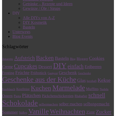
Getränke – Rezepte und Ideen
Gewürze / Öle / Sirups
DIY
Alle DIYs von A-Z
DIY Kosmetik
Basteln
Unterwegs
Blog Events
Schlagwörter
Backen
Aufstrich
Basteln
Cookies
Blogger
Amaretto
Blog
DIY
Cupcakes
einfach
Dessert
Creme
Erdbeeren
Früchte
Geschenk
Frühstück
Frosting
Gastpost
Geschenke
Geschenke aus der Küche
Kekse
Glas
herzhaft
Marmelade
Kuchen
Muffins
Konfitüre
Knoblauch
Nudeln
schnell
Plätzchen
Ostern
Päckchenschickereien
Pasta
Rhabarber
Schokolade
selbstgemacht
selber machen
selbermachen
Vanille
Weihnachten
Zucker
Sommer
Zimt
Süßes