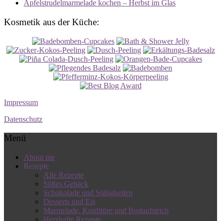
Apfelstrudelmarmelade kochen – Herbst im Glas
Kosmetik aus der Küche:
Impressum
Datenschutz
Menü
About me
Rezepte
Alle Rezepte
Süßes Gebäck
Schokolade und Süßigkeiten
Desserts und Eis
Marmelade, Konfitüre und Brotaufstrich
Herzhafte Rezepte